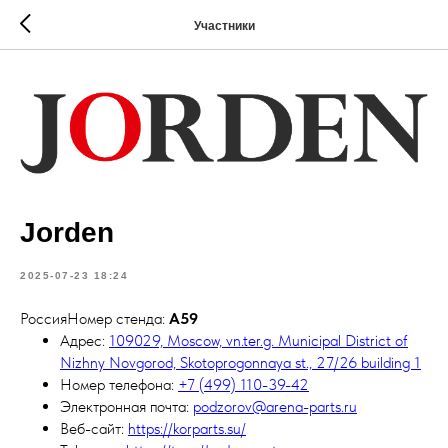
Участники
Jorden
2025-07-23 18:24
РоссияНомер стенда:
А59
Адрес:
109029, Moscow, vn.ter.g. Municipal District of
Nizhny Novgorod, Skotoprogonnaya st., 27/26 building 1
Номер телефона:
+7 (499) 110-39-42
Электронная почта:
podzorov@arena-parts.ru
Веб-сайт:
https://korparts.su/