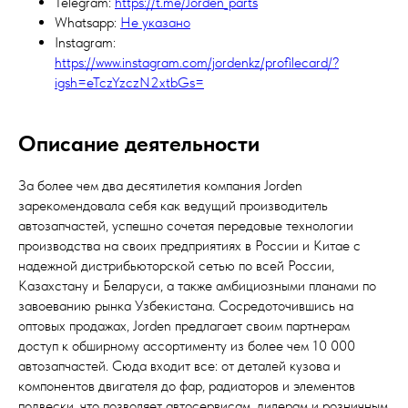
Telegram:
https://t.me/Jorden_parts
Whatsapp:
Не указано
Instagram:
https://www.instagram.com/jordenkz/profilecard/?
igsh=eTczYzczN2xtbGs=
Описание деятельности
За более чем два десятилетия компания Jorden
зарекомендовала себя как ведущий производитель
автозапчастей, успешно сочетая передовые технологии
производства на своих предприятиях в России и Китае с
надежной дистрибьюторской сетью по всей России,
Казахстану и Беларуси, а также амбициозными планами по
завоеванию рынка Узбекистана. Сосредоточившись на
оптовых продажах, Jorden предлагает своим партнерам
доступ к обширному ассортименту из более чем 10 000
автозапчастей. Сюда входит все: от деталей кузова и
компонентов двигателя до фар, радиаторов и элементов
подвески, что позволяет автосервисам, дилерам и розничным