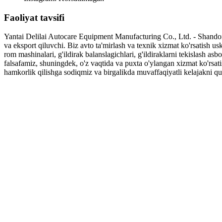
Faoliyat tavsifi
Yantai Delilai Autocare Equipment Manufacturing Co., Ltd. - Shandong
va eksport qiluvchi. Biz avto ta'mirlash va texnik xizmat ko'rsatish usk
rom mashinalari, g'ildirak balanslagichlari, g'ildiraklarni tekislash as
falsafamiz, shuningdek, o'z vaqtida va puxta o'ylangan xizmat ko'rsati
hamkorlik qilishga sodiqmiz va birgalikda muvaffaqiyatli kelajakni qur