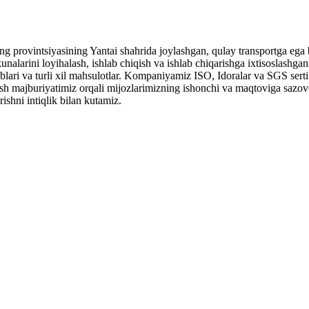
 provintsiyasining Yantai shahrida joylashgan, qulay transportga ega b
unalarini loyihalash, ishlab chiqish va ishlab chiqarishga ixtisoslashgan
boblari va turli xil mahsulotlar. Kompaniyamiz ISO, Idoralar va SGS serti
sh majburiyatimiz orqali mijozlarimizning ishonchi va maqtoviga sazovor
ishni intiqlik bilan kutamiz.