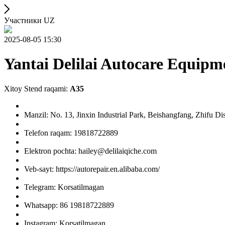
Участники UZ
2025-08-05 15:30
Yantai Delilai Autocare Equip
Xitoy Stend raqami:
A35
Manzil: No. 13, Jinxin Industrial Park, Beishangfang, Zhifu Di
Telefon raqam: 19818722889
Elektron pochta: hailey@delilaiqiche.com
Veb-sayt: https://autorepair.en.alibaba.com/
Telegram: Korsatilmagan
Whatsapp: 86 19818722889
Instagram: Korsatilmagan