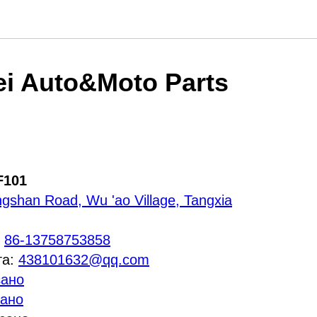
ei Auto&Moto Parts
F101
gshan Road, Wu 'ao Village, Tangxia
:
86-13758753858
та:
438101632@qq.com
зано
зано