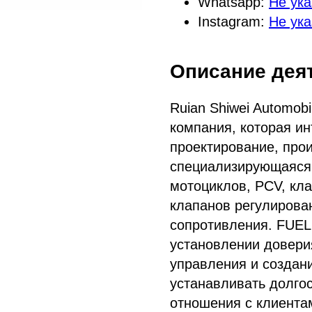
Whatsapp:
Не ука
Instagram:
Не ука
Описание дея
Ruian Shiwei Automobi
компания, которая ин
проектирование, про
специализирующаяся 
мотоциклов, PCV, кл
клапанов регулирова
сопротивления. FUEL
установлении довери
управления и создан
устанавливать долго
отношения с клиента