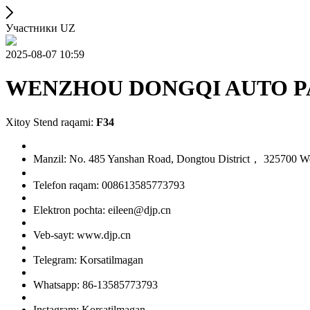
Участники UZ
2025-08-07 10:59
WENZHOU DONGQI AUTO PA
Xitoy Stend raqami:
F34
Manzil: No. 485 Yanshan Road, Dongtou District， 325700 W
Telefon raqam: 008613585773793
Elektron pochta: eileen@djp.cn
Veb-sayt: www.djp.cn
Telegram: Korsatilmagan
Whatsapp: 86-13585773793
Instagram: Korsatilmagan