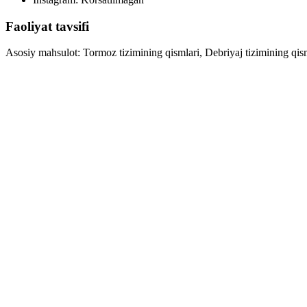
Faoliyat tavsifi
Asosiy mahsulot: Tormoz tizimining qismlari, Debriyaj tizimining qis