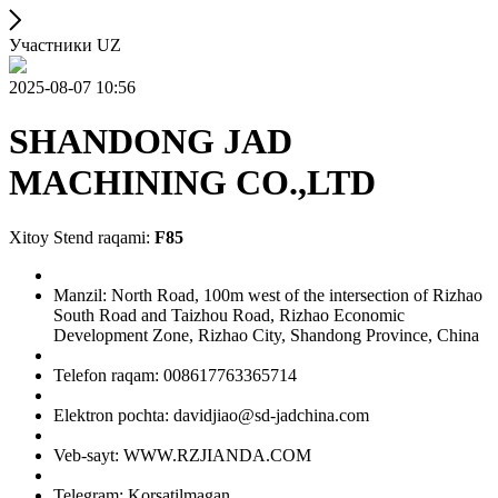
Участники UZ
2025-08-07 10:56
SHANDONG JAD
MACHINING CO.,LTD
Xitoy Stend raqami:
F85
Manzil: North Road, 100m west of the intersection of Rizhao
South Road and Taizhou Road, Rizhao Economic
Development Zone, Rizhao City, Shandong Province, China
Telefon raqam: 008617763365714
Elektron pochta: davidjiao@sd-jadchina.com
Veb-sayt: WWW.RZJIANDA.COM
Telegram: Korsatilmagan