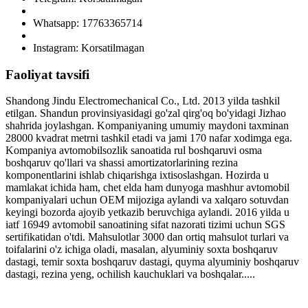
Whatsapp: 17763365714
Instagram: Korsatilmagan
Faoliyat tavsifi
Shandong Jindu Electromechanical Co., Ltd. 2013 yilda tashkil
etilgan. Shandun provinsiyasidagi go'zal qirg'oq bo'yidagi Jizhao
shahrida joylashgan. Kompaniyaning umumiy maydoni taxminan
28000 kvadrat metrni tashkil etadi va jami 170 nafar xodimga ega.
Kompaniya avtomobilsozlik sanoatida rul boshqaruvi osma
boshqaruv qo'llari va shassi amortizatorlarining rezina
komponentlarini ishlab chiqarishga ixtisoslashgan. Hozirda u
mamlakat ichida ham, chet elda ham dunyoga mashhur avtomobil
kompaniyalari uchun OEM mijoziga aylandi va xalqaro sotuvdan
keyingi bozorda ajoyib yetkazib beruvchiga aylandi. 2016 yilda u
iatf 16949 avtomobil sanoatining sifat nazorati tizimi uchun SGS
sertifikatidan o'tdi. Mahsulotlar 3000 dan ortiq mahsulot turlari va
toifalarini o'z ichiga oladi, masalan, alyuminiy soxta boshqaruv
dastagi, temir soxta boshqaruv dastagi, quyma alyuminiy boshqaruv
dastagi, rezina yeng, ochilish kauchuklari va boshqalar.....