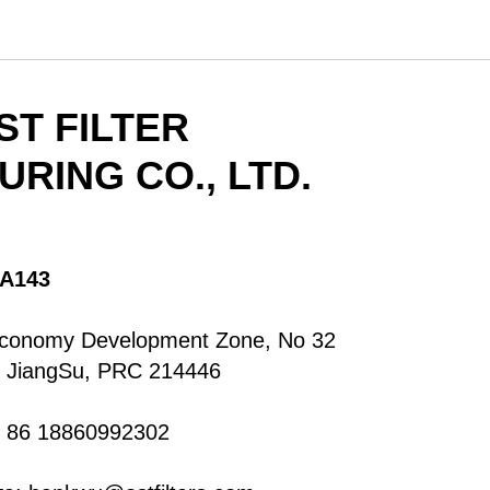
ST FILTER
RING CO., LTD.
A143
Economy Development Zone, No 32
 JiangSu, PRC 214446
 86 18860992302