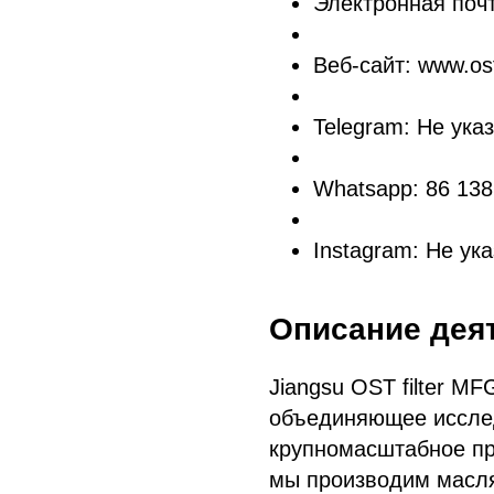
Электронная почт
Веб-сайт: www.ost
Telegram: Не ука
Whatsapp: 86 13
Instagram: Не ук
Описание дея
Jiangsu OST filter M
объединяющее исслед
крупномасштабное пр
мы производим масл