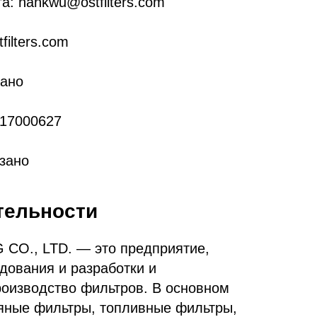
а: hankwu@ostfilters.com
filters.com
зано
817000627
азано
тельности
FG CO., LTD. — это предприятие,
ования и разработки и
оизводство фильтров. В основном
яные фильтры, топливные фильтры,