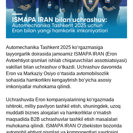
Automechanika Tashkent 2025 ko‘rgazmasiga
tayyorgarlik doirasida jamoamiz ISMAPA IRAN (Eron
Avtoehtiyot qismlari ishlab chiqaruvchilari assotsiatsiyasi)
vakillari bilan uchrashuv o‘tkazdi. Uchrashuv davomida
Eron va Markaziy Osiyo o‘rtasida avtomobilsozlik
sohasida hamkorlikni kengaytirish bo‘yicha asosiy
imkoniyatlar muhokama qilindi.
Uchrashuvda Eron kompaniyalarining ko‘rgazmada
ishtiroki, milliy pavilyon tashkil etish, shuningdek, uzoq
muddatli biznes aloqalari va hamkorliklar o‘rnatish
maqsadida B2B uchrashuvlar tashkil etish masalalari
muhokama qilindi. ISMAPA IRAN O‘zbekiston bozorida
avtomobil ehtiyot qismlari va komponentlari savdosini