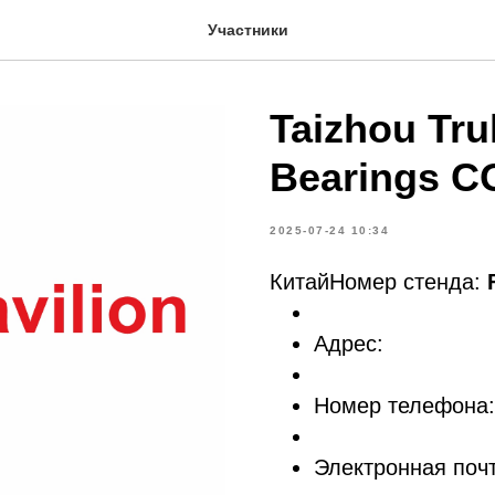
Участники
Taizhou Tru
Bearings C
2025-07-24 10:34
КитайНомер стенда:
Адрес:
Номер телефона:
Электронная почт