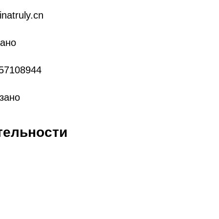
natruly.cn
зано
757108944
азано
тельности