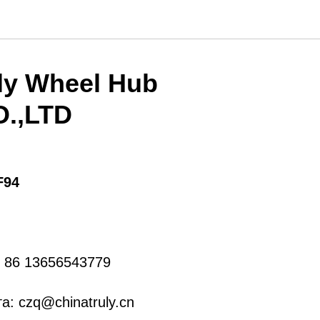
ly Wheel Hub
O.,LTD
F94
 86 13656543779
а: czq@chinatruly.cn