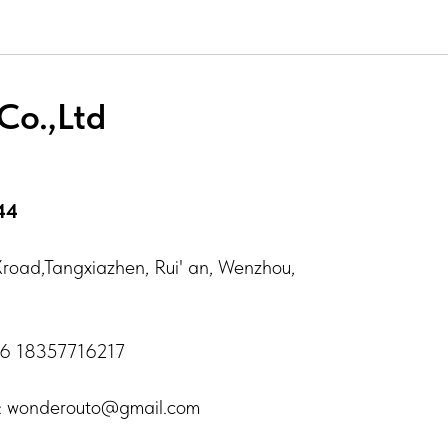
Co.,Ltd
44
road,Tangxiazhen, Rui' an, Wenzhou,
6 18357716217
: wonderouto@gmail.com