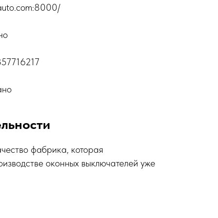
auto.com:8000/
но
357716217
ано
ельности
чество фабрика, которая
оизводстве оконных выключателей уже