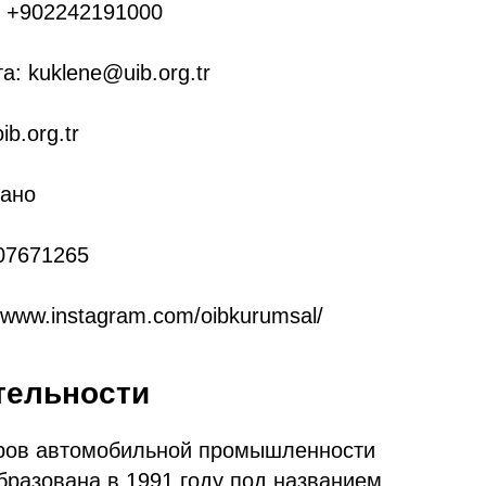
 +902242191000
а: kuklene@uib.org.tr
ib.org.tr
зано
07671265
//www.instagram.com/oibkurumsal/
тельности
еров автомобильной промышленности
бразована в 1991 году под названием