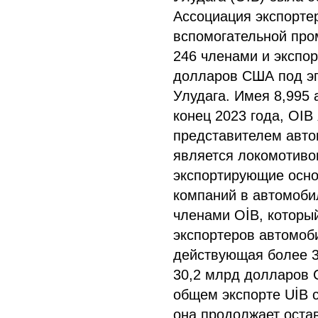
Ассоциация экспорте
вспомогательной про
246 членами и экспо
долларов США под эг
Улудага. Имея 8,995 
конец 2023 года, OI
представителем авто
является локомотиво
экспортирующие осно
компаний в автомоби
членами OİB, которы
экспортеров автомоб
действующая более 3
30,2 млрд долларов С
общем экспорте UİB с
она продолжает оста