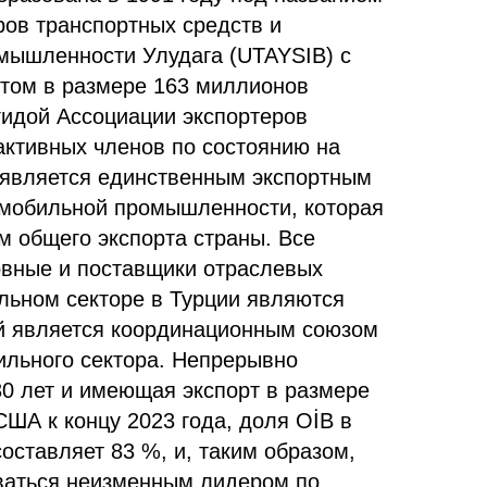
ров транспортных средств и
мышленности Улудага (UTAYSIB) с
ртом в размере 163 миллионов
идой Ассоциации экспортеров
активных членов по состоянию на
B является единственным экспортным
мобильной промышленности, которая
м общего экспорта страны. Все
вные и поставщики отраслевых
льном секторе в Турции являются
й является координационным союзом
ильного сектора. Непрерывно
0 лет и имеющая экспорт в размере
ША к концу 2023 года, доля OİB в
оставляет 83 %, и, таким образом,
ваться неизменным лидером по