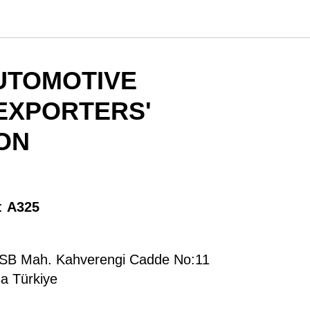
UTOMOTIVE
EXPORTERS'
ON
:
A325
OSB Mah. Kahverengi Cadde No:11
sa Türkiye