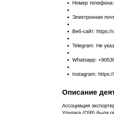
Номер телефона:
Электронная почт
Веб-сайт: https://o
Telegram: Не ука
Whatsapp: +9053
Instagram: https:
Описание дея
Ассоциация экспорт
Улудага (OİB) была о