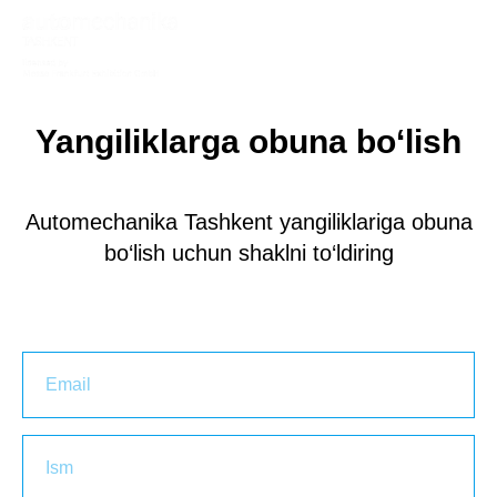
Yangiliklarga obuna bo‘lish
Automechanika Tashkent yangiliklariga obuna
bo‘lish uchun shaklni to‘ldiring