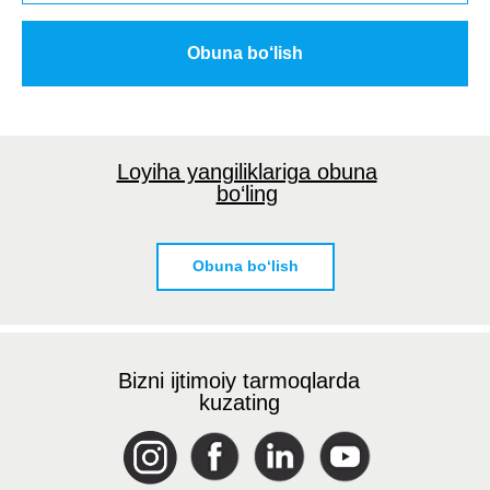
Obuna bo‘lish
Loyiha yangiliklariga obuna
bo‘ling
Obuna bo‘lish
Bizni ijtimoiy tarmoqlarda
kuzating